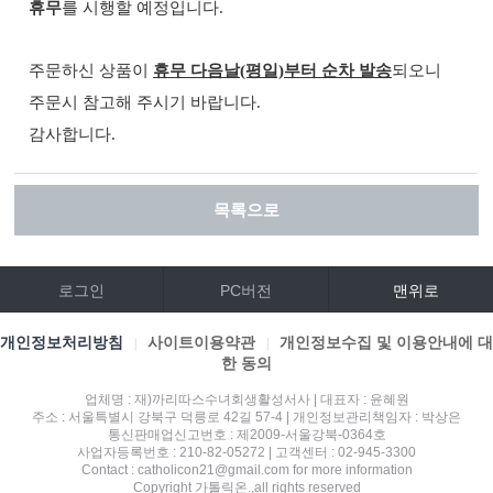
휴무
를 시행할 예정입니다.
주문하신 상품이
휴무 다음날(평일)부터 순차 발송
되오니
주문시 참고해 주시기 바랍니다.
감사합니다.
목록으로
로그인
PC버전
맨위로
개인정보처리방침
사이트이용약관
개인정보수집 및 이용안내에 대
|
|
한 동의
업체명 : 재)까리따스수녀회생활성서사 | 대표자 : 윤혜원
주소 : 서울특별시 강북구 덕릉로 42길 57-4 | 개인정보관리책임자 : 박상은
통신판매업신고번호 : 제2009-서울강북-0364호
사업자등록번호 : 210-82-05272 | 고객센터 : 02-945-3300
Contact : catholicon21@gmail.com for more information
Copyright 가톨릭온.,all rights reserved