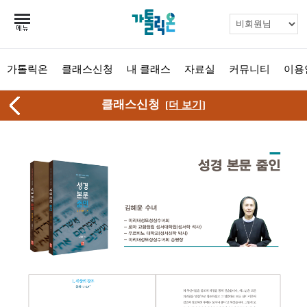
가톨릭온
클래스신청
내 클래스
자료실
커뮤니티
이용
클래스신청
[더 보기]