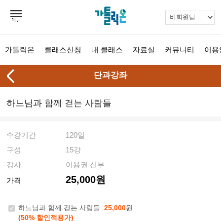
가톨릭온
클래스신청
내 클래스
자료실
커뮤니티
이용
단과강좌
하느님과 함께 걷는 사람들
수강기간
120일
구성
15강
강사
이용권 신부
25,000원
가격
하느님과 함께 걷는 사람들
25,000
원
(50% 할인적용가)