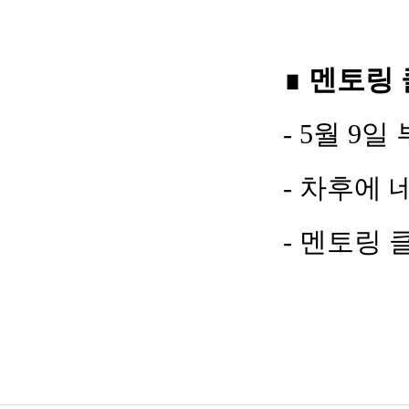
∎
멘토링 
- 5월 9일
-
차후에 
-
멘토링 